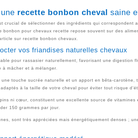
r une
recette bonbon cheval
saine e
st crucial de sélectionner des ingrédients qui correspondent 
ne bonbon pour chevaux recette repose souvent sur des alimen
article sur recette bonbon chevaux.
octer vos friandises naturelles chevaux
rnable pour rassasier naturellement, favorisant une digestion f
le à mâcher et à mélanger.
une touche sucrée naturelle et un apport en bêta-carotène, t
daptés à la taille de votre cheval pour éviter tout risque d’é
ns ni cœur, constituent une excellente source de vitamines et 
der 150 grammes par jour.
ines, sont très appréciées mais énergétiquement denses ; u