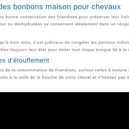
é des bonbons maison pour chevaux
e bonne conservation des friandises pour préserver leur fraîch
our ou déshydratées se conservent idéalement dans un récipi
u’à trois mois, il est judicieux de congeler les portions indi
ifiez toujours leur état pour éviter tout risque toxique lié à 
ues d’étouffement
 lors de la consommation de friandises, surtout celles à textur
s à la taille de la bouche de votre cheval et n’hésitez pas à 