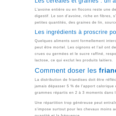
Les céréales et graines : un
L’avoine entière ou en flocons reste une d
digestif. Le son d’avoine, riche en fibres,
petites quantités, des graines de lin, sour
Les ingrédients à proscrire p
Quelques aliments sont formellement interdi
peut être mortel. Les oignons et l’ail ont d
crues ou germées et le sucre raffiné, respo
lactose, ce qui exclut les produits laitiers.
Comment doser les
fria
La distribution de friandises doit être réf
jamais dépasser 5 % de l’apport calorique 
grammes répartis en 2 à 3 moments dans l
Une répartition trop généreuse peut entraî
s’impose surtout pour les chevaux moins act
quantité et la fréquence.