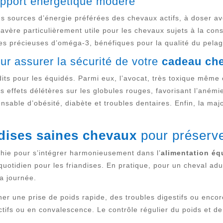
 apport énergétique modéré
es sources d’énergie préférées des chevaux actifs, à doser av
 s’avère particulièrement utile pour les chevaux sujets à la co
ces précieuses d’oméga-3, bénéfiques pour la qualité du pelag
our assurer la sécurité de votre
cadeau che
ts pour les équidés. Parmi eux, l’avocat, très toxique même e
es effets délétères sur les globules rouges, favorisant l’anémi
nsable d’obésité, diabète et troubles dentaires. Enfin, la maj
ndises saines chevaux
pour préserve
léchie pour s’intégrer harmonieusement dans l’
alimentation éq
quotidien pour les friandises. En pratique, pour un cheval ad
a journée.
ner une prise de poids rapide, des troubles digestifs ou encor
ifs ou en convalescence. Le contrôle régulier du poids et de 