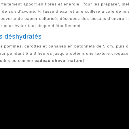
arfaitement apport en fibres et énergie. Pour les préparer, mé
 de son d’avoine, ¼ tasse d’eau, et une cuillère à café de mi
ecouverte de papier sulfurisé, découpez des biscuits d’enviro
ir pour éviter tout risque d’étouffement.
es déshydratés
es pommes, carottes et bananes en bâtonnets de 5 cm, puis d
ur pendant 6 à 8 heures jusqu’à obtenir une texture croquant
chaudes ou comme
cadeau cheval naturel
.