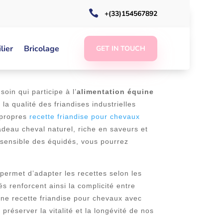

+(33)154567892
MMENT PRÉPARER DES
lier
Bricolage
GET IN TOUCH
oin qui participe à l’
alimentation équine
a qualité des friandises industrielles
 propres
recette friandise pour chevaux
adeau cheval naturel, riche en saveurs et
 sensible des équidés, vous pourrez
permet d’adapter les recettes selon les
s renforcent ainsi la complicité entre
 une recette friandise pour chevaux avec
 préserver la vitalité et la longévité de nos