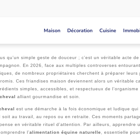
 NATUREL POUR CHEVAUX : CO
Maison
Décoration
Cuisine
Immobi
FRIANDISES SAVOUREUSES
us qu’un simple geste de douceur ; c’est un véritable acte de s
mpagnon. En 2026, face aux multiples controverses entourant l
miques, de nombreux propriétaires cherchent à préparer leurs
promis. Ces friandises maison deviennent alors un véritable c
grédients simples, accessibles, et respectueux de l’organisme
cheval
alliant gourmandise et soin.
 cheval
est une démarche à la fois économique et ludique qui 
 soit au travail, au repos ou en retraite. Ces moments partagé
ense en véritable rituel d’attention. Par ailleurs, apprendre
comprendre l’
alimentation équine naturelle
, essentielle pour