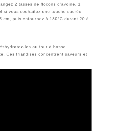
langez 2 tasses de flocons d’avoine, 1
el si vous souhaitez une touche sucrée
n 5 cm, puis enfournez à 180°C durant 20 à
éshydratez-les au four à basse
e. Ces friandises concentrent saveurs et