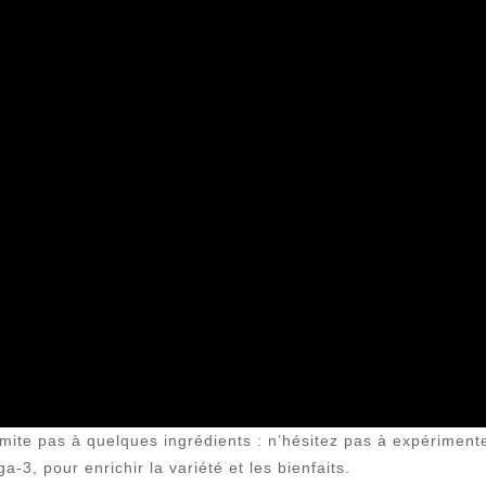
limite pas à quelques ingrédients : n’hésitez pas à expérime
3, pour enrichir la variété et les bienfaits.