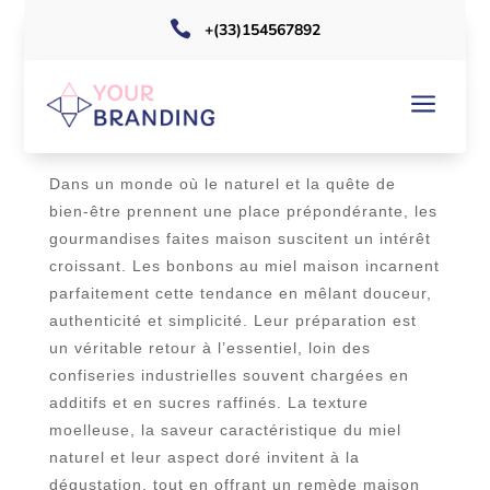

+(33)154567892
RECETTE FACILE POUR PRÉPARER
a
DES BONBONS AU MIEL MAISON
Dans un monde où le naturel et la quête de
bien-être prennent une place prépondérante, les
gourmandises faites maison suscitent un intérêt
croissant. Les bonbons au miel maison incarnent
parfaitement cette tendance en mêlant douceur,
authenticité et simplicité. Leur préparation est
un véritable retour à l’essentiel, loin des
confiseries industrielles souvent chargées en
additifs et en sucres raffinés. La texture
moelleuse, la saveur caractéristique du miel
naturel et leur aspect doré invitent à la
dégustation, tout en offrant un remède maison