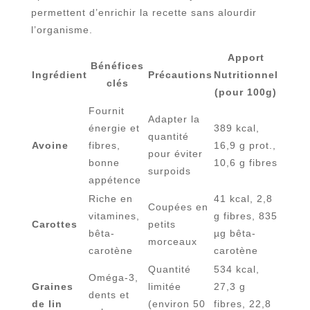
permettent d’enrichir la recette sans alourdir
l’organisme.
Apport
Bénéfices
Ingrédient
Précautions
Nutritionnel
clés
(pour 100g)
Fournit
Adapter la
énergie et
389 kcal,
quantité
Avoine
fibres,
16,9 g prot.,
pour éviter
bonne
10,6 g fibres
surpoids
appétence
Riche en
41 kcal, 2,8
Coupées en
vitamines,
g fibres, 835
Carottes
petits
bêta-
µg bêta-
morceaux
carotène
carotène
Quantité
534 kcal,
Oméga-3,
Graines
limitée
27,3 g
dents et
de lin
(environ 50
fibres, 22,8