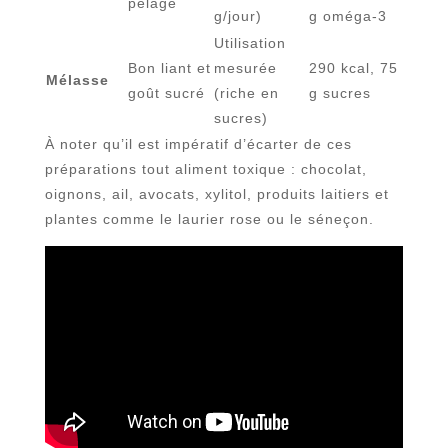
pelage
g/jour)
g oméga-3
Utilisation
Bon liant et
mesurée
290 kcal, 75
Mélasse
goût sucré
(riche en
g sucres
sucres)
À noter qu’il est impératif d’écarter de ces
préparations tout aliment toxique : chocolat,
oignons, ail, avocats, xylitol, produits laitiers et
plantes comme le laurier rose ou le séneçon.